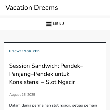
Skip
Vacation Dreams
to
content
MENU
UNCATEGORIZED
Session Sandwich: Pendek–
Panjang–Pendek untuk
Konsistensi – Slot Ngacir
Dalam dunia permainan slot ngacir, setiap pemain