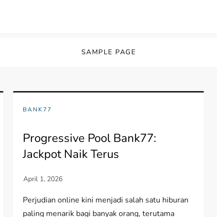
SAMPLE PAGE
BANK77
Progressive Pool Bank77:
Jackpot Naik Terus
Perjudian online kini menjadi salah satu hiburan
paling menarik bagi banyak orang, terutama