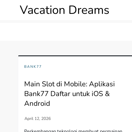
Skip
Vacation Dreams
to
content
BANK77
Main Slot di Mobile: Aplikasi
Bank77 Daftar untuk iOS &
Android
Perkembangan teknologi membuat permainan