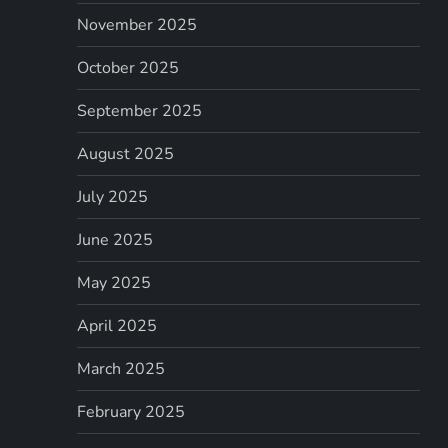
i
November 2025
o
October 2025
n
September 2025
August 2025
July 2025
June 2025
May 2025
April 2025
March 2025
February 2025