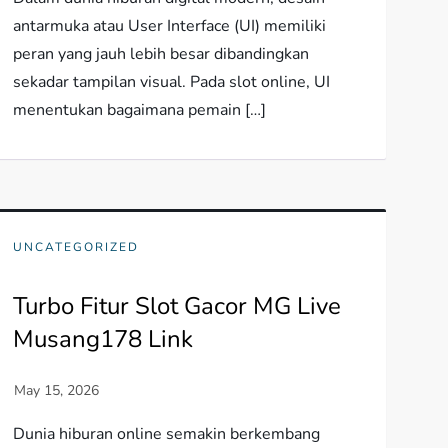
antarmuka atau User Interface (UI) memiliki
peran yang jauh lebih besar dibandingkan
sekadar tampilan visual. Pada slot online, UI
menentukan bagaimana pemain […]
UNCATEGORIZED
Turbo Fitur Slot Gacor MG Live
Musang178 Link
Dunia hiburan online semakin berkembang