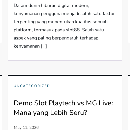
Dalam dunia hiburan digital modern,
kenyamanan pengguna menjadi salah satu faktor
terpenting yang menentukan kualitas sebuah
platform, termasuk pada slot88. Salah satu
aspek yang paling berpengaruh terhadap
kenyamanan […]
UNCATEGORIZED
Demo Slot Playtech vs MG Live:
Mana yang Lebih Seru?