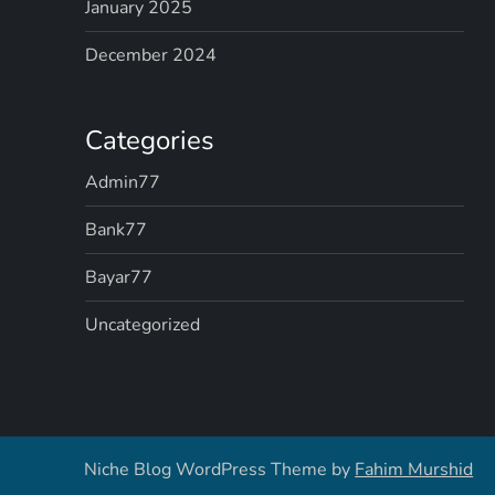
January 2025
December 2024
Categories
Admin77
Bank77
Bayar77
Uncategorized
Niche Blog WordPress Theme by
Fahim Murshid