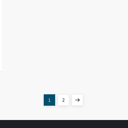
Page
Page
Next
1
2
page