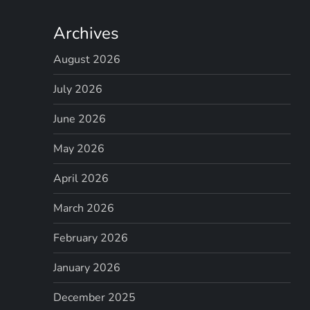
t
Archives
s
August 2026
p
July 2026
June 2026
a
May 2026
g
April 2026
i
March 2026
n
February 2026
a
January 2026
t
December 2025