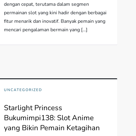
dengan cepat, terutama dalam segmen
permainan slot yang kini hadir dengan berbagai
fitur menarik dan inovatif. Banyak pemain yang
mencari pengalaman bermain yang […]
UNCATEGORIZED
Starlight Princess
Bukumimpi138: Slot Anime
yang Bikin Pemain Ketagihan