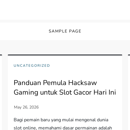
SAMPLE PAGE
UNCATEGORIZED
Panduan Pemula Hacksaw
Gaming untuk Slot Gacor Hari Ini
Bagi pemain baru yang mulai mengenal dunia
slot online, memahami dasar permainan adalah