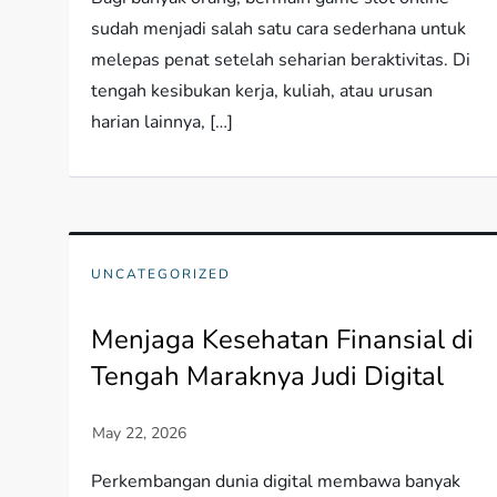
sudah menjadi salah satu cara sederhana untuk
melepas penat setelah seharian beraktivitas. Di
tengah kesibukan kerja, kuliah, atau urusan
harian lainnya, […]
UNCATEGORIZED
Menjaga Kesehatan Finansial di
Tengah Maraknya Judi Digital
Perkembangan dunia digital membawa banyak