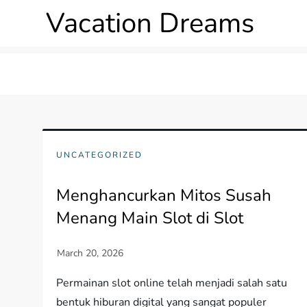
Skip
Vacation Dreams
to
content
UNCATEGORIZED
Menghancurkan Mitos Susah
Menang Main Slot di Slot
Permainan slot online telah menjadi salah satu
bentuk hiburan digital yang sangat populer