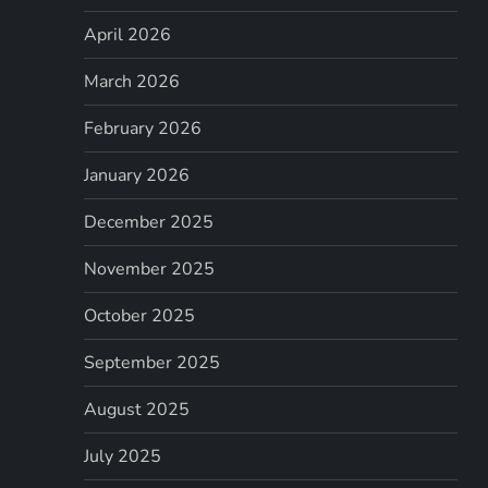
April 2026
March 2026
February 2026
January 2026
December 2025
November 2025
October 2025
September 2025
August 2025
July 2025