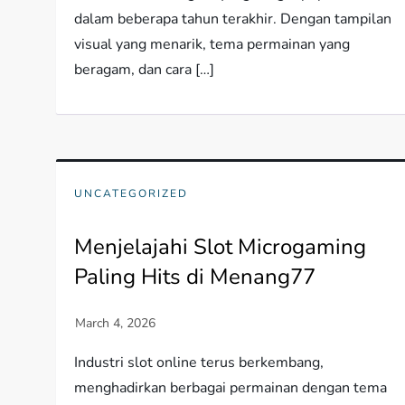
dalam beberapa tahun terakhir. Dengan tampilan
visual yang menarik, tema permainan yang
beragam, dan cara […]
UNCATEGORIZED
Menjelajahi Slot Microgaming
Paling Hits di Menang77
Industri slot online terus berkembang,
menghadirkan berbagai permainan dengan tema