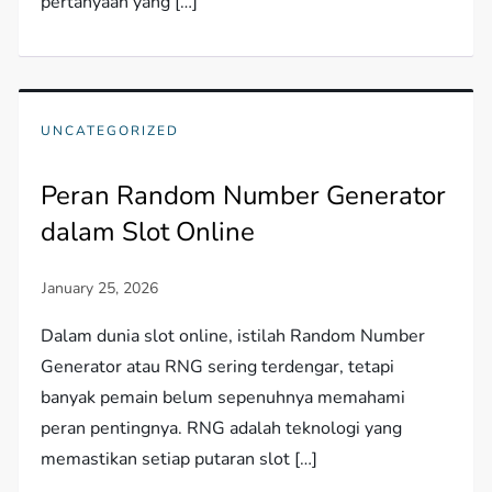
pertanyaan yang […]
UNCATEGORIZED
Peran Random Number Generator
dalam Slot Online
Dalam dunia slot online, istilah Random Number
Generator atau RNG sering terdengar, tetapi
banyak pemain belum sepenuhnya memahami
peran pentingnya. RNG adalah teknologi yang
memastikan setiap putaran slot […]