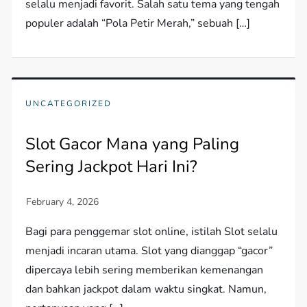
selalu menjadi favorit. Salah satu tema yang tengah
populer adalah “Pola Petir Merah,” sebuah […]
UNCATEGORIZED
Slot Gacor Mana yang Paling
Sering Jackpot Hari Ini?
Bagi para penggemar slot online, istilah Slot selalu
menjadi incaran utama. Slot yang dianggap “gacor”
dipercaya lebih sering memberikan kemenangan
dan bahkan jackpot dalam waktu singkat. Namun,