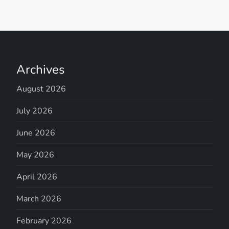
t
s
p
Archives
a
August 2026
July 2026
g
June 2026
i
May 2026
n
April 2026
a
March 2026
t
February 2026