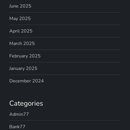
June 2025
May 2025
April 2025
March 2025
February 2025
January 2025
December 2024
Categories
Admin77
Bank77