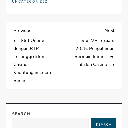
UNCATEGORIZED
P
Previous
Next
Previous
Next
Post
Post
Slot Online
Slot VR Terbaru
o
dengan RTP
2025: Pengalaman
s
Tertinggi di Ion
Bermain Immersive
Casino:
ala Ion Casino
t
Keuntungan Lebih
Besar
n
a
v
SEARCH
i
SEARCH