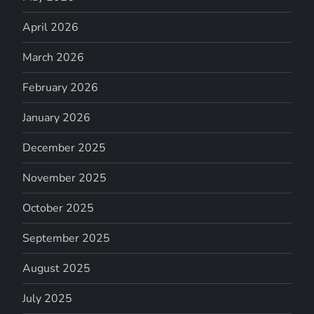
April 2026
March 2026
February 2026
January 2026
December 2025
November 2025
October 2025
September 2025
August 2025
July 2025