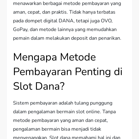
menawarkan berbagai metode pembayaran yang
aman, cepat, dan praktis. Tidak hanya terbatas
pada dompet digital DANA, tetapi juga OVO,
GoPay, dan metode lainnya yang memudahkan
pemain dalam melakukan deposit dan penarikan.
Mengapa Metode
Pembayaran Penting di
Slot Dana?
Sistem pembayaran adalah tulang punggung
dalam pengalaman bermain slot online. Tanpa
metode pembayaran yang aman dan cepat,
pengalaman bermain bisa menjadi tidak
menyenangkan. Slot dana memahami hal ini dan