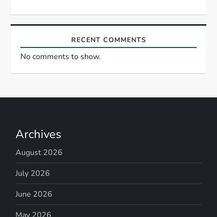
RECENT COMMENTS
No comments to show.
Archives
August 2026
July 2026
June 2026
May 2026