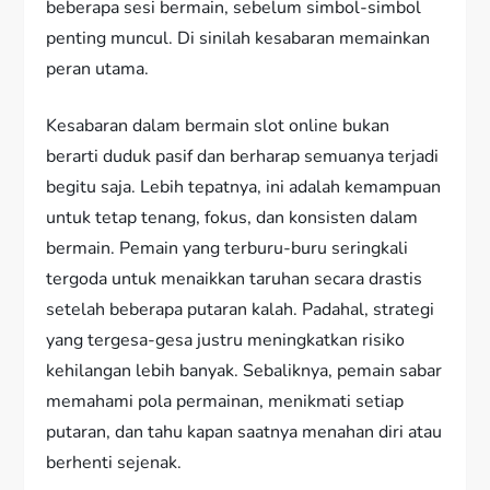
beberapa sesi bermain, sebelum simbol-simbol
penting muncul. Di sinilah kesabaran memainkan
peran utama.
Kesabaran dalam bermain slot online bukan
berarti duduk pasif dan berharap semuanya terjadi
begitu saja. Lebih tepatnya, ini adalah kemampuan
untuk tetap tenang, fokus, dan konsisten dalam
bermain. Pemain yang terburu-buru seringkali
tergoda untuk menaikkan taruhan secara drastis
setelah beberapa putaran kalah. Padahal, strategi
yang tergesa-gesa justru meningkatkan risiko
kehilangan lebih banyak. Sebaliknya, pemain sabar
memahami pola permainan, menikmati setiap
putaran, dan tahu kapan saatnya menahan diri atau
berhenti sejenak.