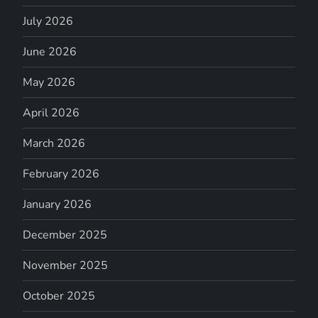
July 2026
June 2026
May 2026
April 2026
March 2026
February 2026
January 2026
December 2025
November 2025
October 2025