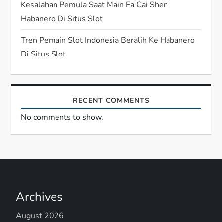
n
Kesalahan Pemula Saat Main Fa Cai Shen
Habanero Di Situs Slot
Tren Pemain Slot Indonesia Beralih Ke Habanero
Di Situs Slot
RECENT COMMENTS
No comments to show.
Archives
August 2026