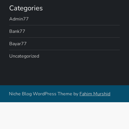
Categories
Admin77
Bank77
Bayar77
Uncategorized
Niche Blog WordPress Theme by
Fahim Murshid