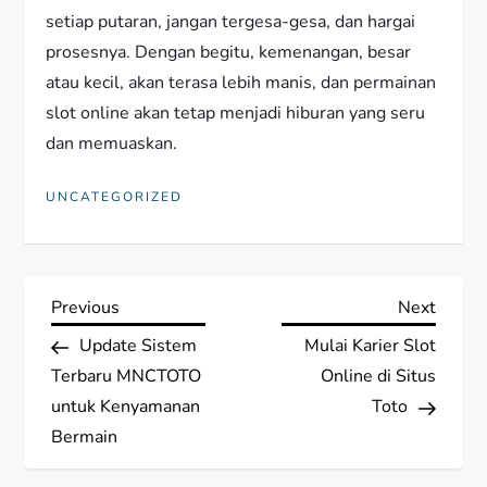
setiap putaran, jangan tergesa-gesa, dan hargai
prosesnya. Dengan begitu, kemenangan, besar
atau kecil, akan terasa lebih manis, dan permainan
slot online akan tetap menjadi hiburan yang seru
dan memuaskan.
UNCATEGORIZED
P
Previous
Next
Previous
Next
Post
Post
Update Sistem
Mulai Karier Slot
o
Terbaru MNCTOTO
Online di Situs
s
untuk Kenyamanan
Toto
Bermain
t