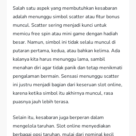
Salah satu aspek yang membutuhkan kesabaran
adalah menunggu simbol scatter atau fitur bonus
muncul. Scatter sering menjadi kunci untuk
memicu free spin atau mini game dengan hadiah
besar. Namun, simbol ini tidak selalu muncul di
putaran pertama, kedua, atau bahkan kelima. Ada
kalanya kita harus menunggu lama, sambil
menahan diri agar tidak panik dan tetap menikmati
pengalaman bermain. Sensasi menunggu scatter
ini justru menjadi bagian dari keseruan slot online,
karena ketika simbol itu akhirnya muncul, rasa
puasnya jauh lebih terasa.
Selain itu, kesabaran juga berperan dalam
mengelola taruhan. Slot online menyediakan
berbagai opsi taruhan, mulai dari nominal kecil